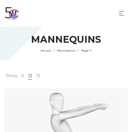
MANNEQUINS
Accueil
Mannequins
Page 4
/
/
Show
6
12
15