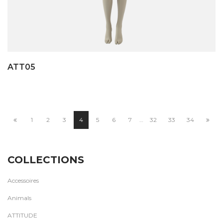
ATT05
1
2
3
4
5
6
7
…
32
33
34
COLLECTIONS
Accessoires
Animals
ATTITUDE