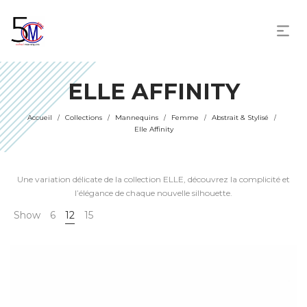
ELLE AFFINITY
Accueil
Collections
Mannequins
Femme
Abstrait & Stylisé
/
/
/
/
/
Elle Affinity
Une variation délicate de la collection ELLE, découvrez la complicité et
l’élégance de chaque nouvelle silhouette.
Show
6
12
15