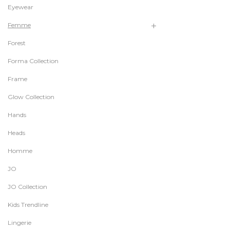
Eyewear
Femme
Forest
Forma Collection
Frame
Glow Collection
Hands
Heads
Homme
JO
JO Collection
Kids Trendline
Lingerie