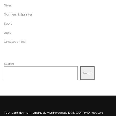
Rives
Runners & Sprinter
Sport
tools
Uncategorized
Search
Search
Fabricant de mannequins de vitrine depuis 1975, COFRAD met son