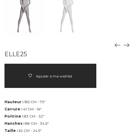
ELLE25
Ajouter à ma wishlist
Hauteur :
185 CM - 73"
Carrure :
41 CM - 16"
Poitrine :
83 CM - 32"
Hanches :
88 CM - 34,5"
Taille :
62 CM - 24,5"