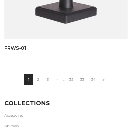
FRWS-01
1
2
3
4
…
32
33
34
COLLECTIONS
Accessoires
Animals