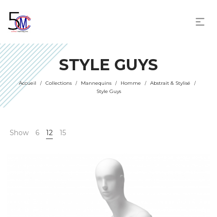
STYLE GUYS
Accueil
Collections
Mannequins
Homme
Abstrait & Stylisé
/
/
/
/
/
Style Guys
Show
6
12
15