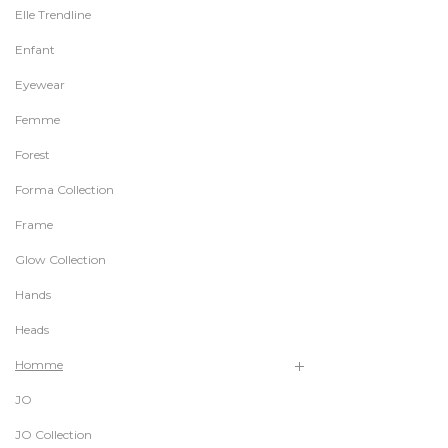
Elle Trendline
Enfant
Eyewear
Femme
Forest
Forma Collection
Frame
Glow Collection
Hands
Heads
Homme
JO
JO Collection