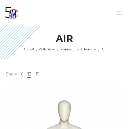
AIR
Accueil
Collections
Mannequins
Homme
Air
/
/
/
/
Show
6
12
15