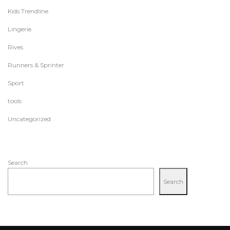
Kids Trendline
Lingerie
Rives
Runners & Sprinter
Sport
tools
Uncategorized
Search
Search