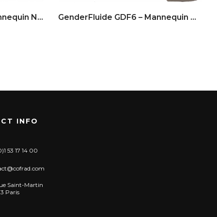
GenderFluide GDF5 – Mannequin No Gender
GenderFluide GDF6 – Mannequin No Gender
CT INFO
)1 53 17 14 00
act@cofrad.com
ue Saint-Martin
3 Paris