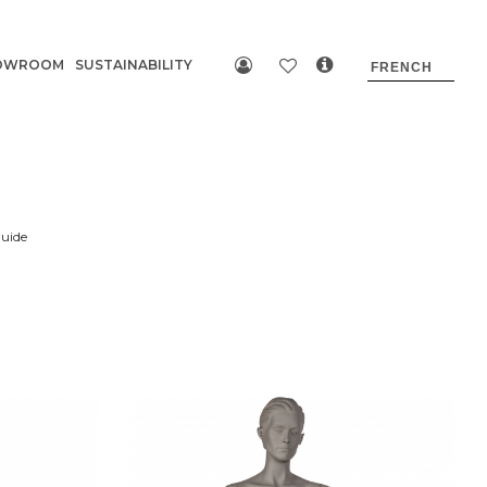
OWROOM
SUSTAINABILITY
luide