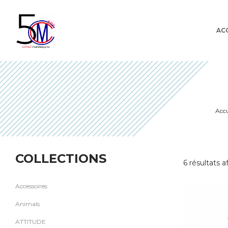
AC
Cofrad
Accu
COLLECTIONS
6 résultats a
Accessoires
Animals
ATTITUDE