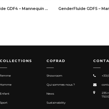
GenderFluide GDF4 – Mannequin No Gender
COLLECTIONS
COFRAD
CONTA
Femme
Showroom
+33(0
Homme
Qui sommes-nous ?
cont
235 r
Enfant
News
7500
Sport
Sustainability