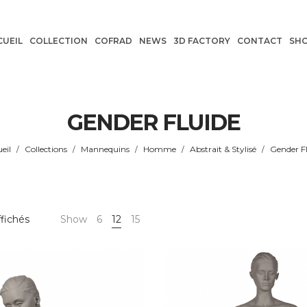
CUEIL
COLLECTION
COFRAD
NEWS
3D FACTORY
CONTACT
SH
GENDER FLUIDE
eil
Collections
Mannequins
Homme
Abstrait & Stylisé
Gender F
/
/
/
/
/
Trié
ffichés
Show
6
12
15
par
prix
croissant