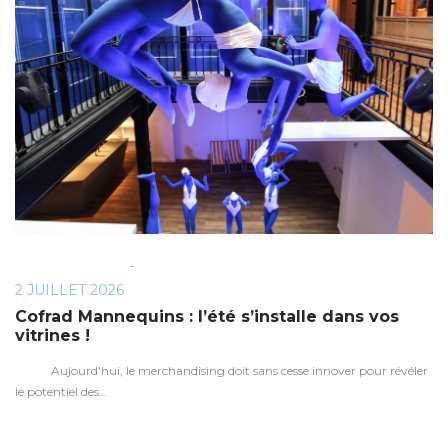
BY
POSTED
2 JUILLET 2026
ON
Cofrad Mannequins : l’été s’installe dans vos
vitrines !
Aujourd'hui, le merchandising doit sans cesse innover pour révéler
le potentiel des…