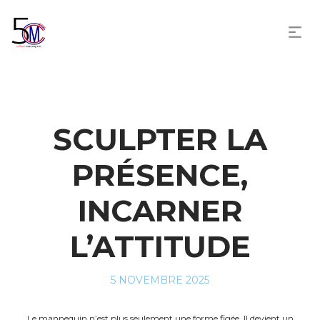
SCULPTER LA
PRÉSENCE,
INCARNER
L’ATTITUDE
POSTED
5 NOVEMBRE 2025
ON
Le mannequin n’est plus seulement une forme figée. Il devient un