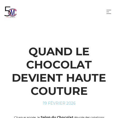
QUAND LE
CHOCOLAT
DEVIENT HAUTE
COUTURE
POSTED
19 FÉVRIER 2026
ON
Chaque année, le
Salon du Chocolat
dévoile des créations