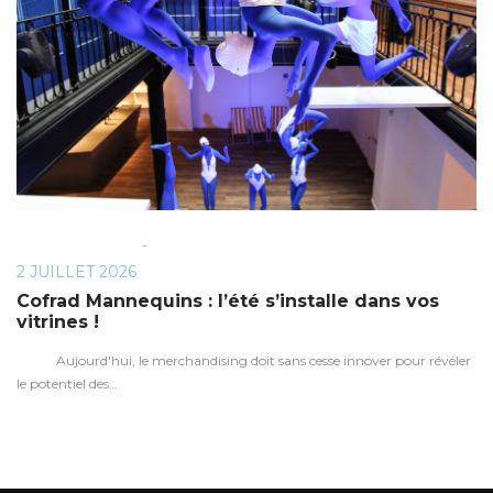
BY
POSTED
2 JUILLET 2026
ON
Cofrad Mannequins : l’été s’installe dans vos
vitrines !
Aujourd'hui, le merchandising doit sans cesse innover pour révéler
le potentiel des…