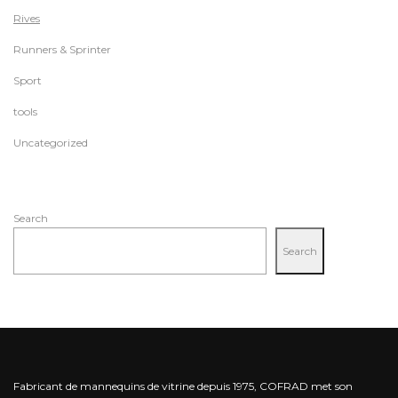
Rives
Runners & Sprinter
Sport
tools
Uncategorized
Search
Search
Fabricant de mannequins de vitrine depuis 1975, COFRAD met son