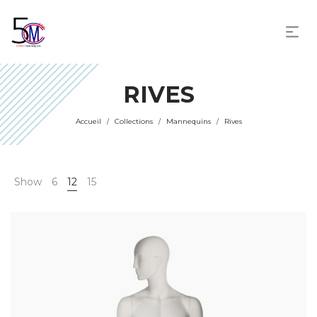
RIVES
Accueil
Collections
Mannequins
Rives
/
/
/
Show
6
12
15