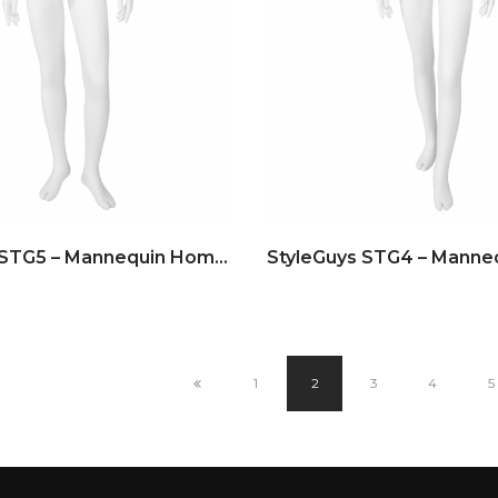
StyleGuys STG5 – Mannequin Homme
1
2
3
4
5