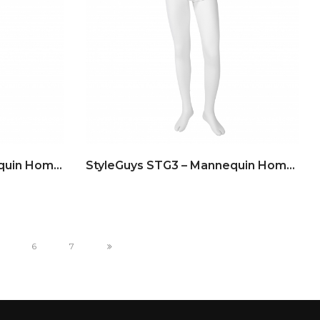
StyleGuys STG4 – Mannequin Homme
StyleGuys STG3 – Mannequin Homme
6
7