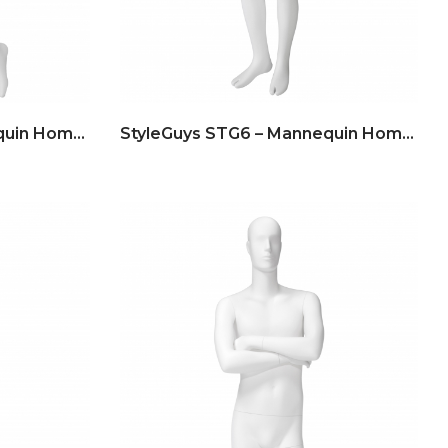
StyleGuys STG7 – Mannequin Homme
StyleGuys STG6 – Mannequin Homme