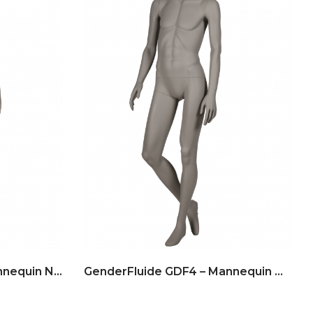
GenderFluide GDF5 – Mannequin No Gender
GenderFluide GDF4 – Mannequin No Gender