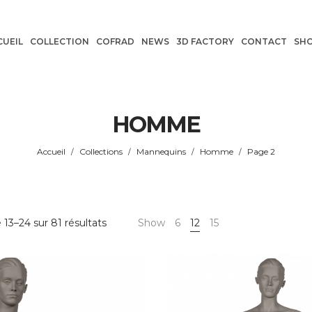
CUEIL
COLLECTION
COFRAD
NEWS
3D FACTORY
CONTACT
SH
HOMME
Accueil
Collections
Mannequins
Homme
Page 2
/
/
/
/
Trié
 13–24 sur 81 résultats
Show
6
12
15
du
plus
récent
au
plus