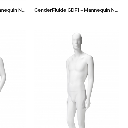
GenderFluide GDF2 – Mannequin No Gender
GenderFluide GDF1 – Mannequin No Gender