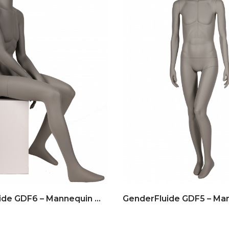
ancien
GenderFluide GDF6 – Mannequin No Gender