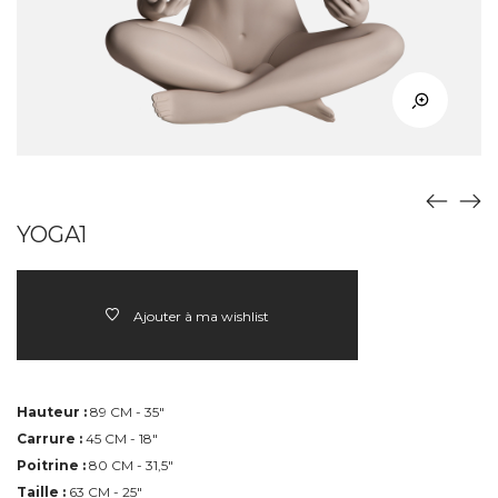
YOGA1
Ajouter à ma wishlist
Hauteur :
89 CM - 35"
Carrure :
45 CM - 18"
Poitrine :
80 CM - 31,5"
Taille :
63 CM - 25"