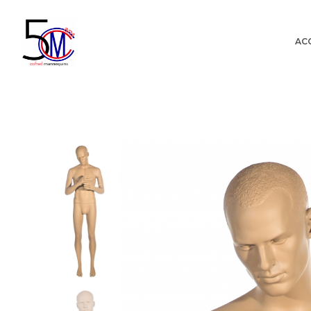
AC
Cofrad