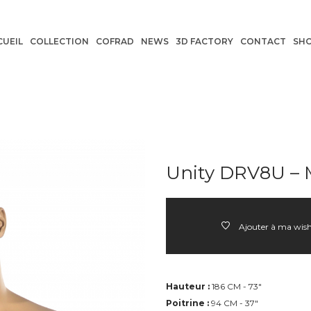
CUEIL
COLLECTION
COFRAD
NEWS
3D FACTORY
CONTACT
SH
Unity DRV8U –
Ajouter à ma wish
Hauteur :
186 CM - 73"
Poitrine :
94 CM - 37"