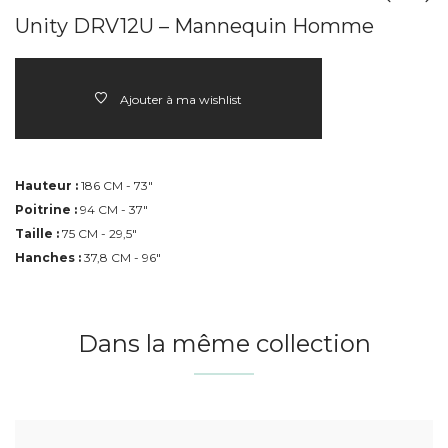
Unity DRV12U – Mannequin Homme
Ajouter à ma wishlist
Hauteur :
186 CM - 73"
Poitrine :
94 CM - 37"
Taille :
75 CM - 29,5"
Hanches :
37,8 CM - 96"
Dans la même collection