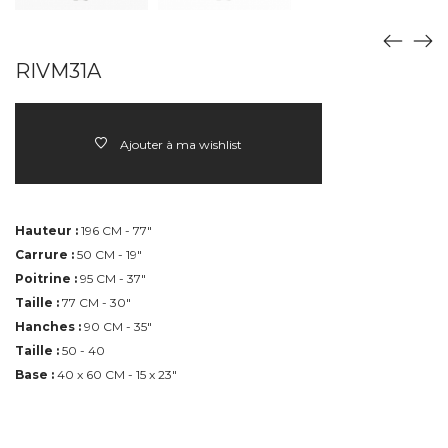
RIVM31A
Ajouter à ma wishlist
Hauteur :
196 CM - 77"
Carrure :
50 CM - 19"
Poitrine :
95 CM - 37"
Taille :
77 CM - 30"
Hanches :
90 CM - 35"
Taille :
50 - 40
Base :
40 x 60 CM - 15 x 23"