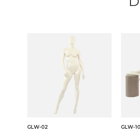
D
GLW-02
GLW-1