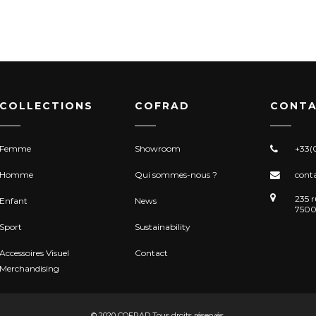
COLLECTIONS
COFRAD
CONTA
Femme
Showroom
+33(0
Homme
Qui sommes-nous ?
cont
235 r
Enfant
News
7500
Sport
Sustainability
Accessoires Visuel
Contact
Merchandising
© 2020 COFRAD Tous droits réservés.