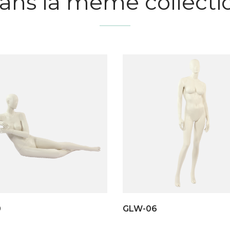
ans la même collecti
0
GLW-06