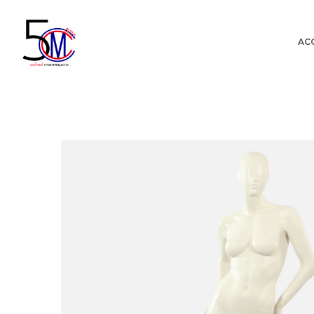
AC
Cofrad