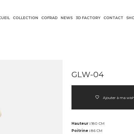
CUEIL
COLLECTION
COFRAD
NEWS
3D FACTORY
CONTACT
SH
GLW-04
Ajouter à ma wish
Hauteur :
180 CM
Poitrine :
86 CM