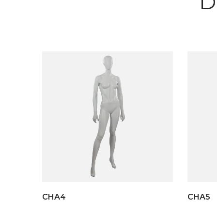
D
CHA4
CHA5