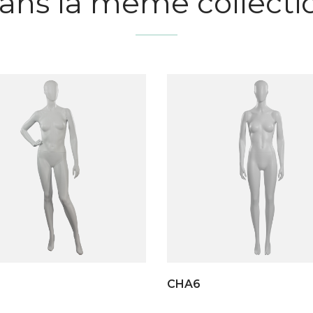
ans la même collecti
CHA6