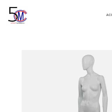
AC
Cofrad