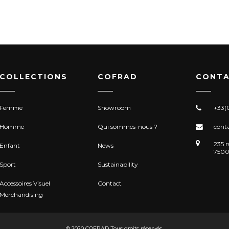
COLLECTIONS
COFRAD
CONTA
Femme
Showroom
+33(0
Homme
Qui sommes-nous ?
cont
235 r
Enfant
News
7500
Sport
Sustainability
Accessoires Visuel
Contact
Merchandising
© 2020 COFRAD Tous droits réservés.