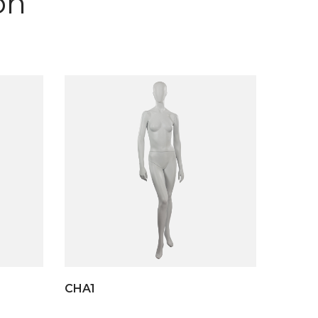
on
CHA1