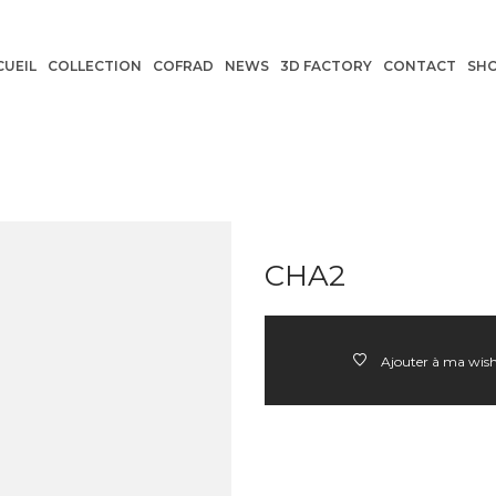
CUEIL
COLLECTION
COFRAD
NEWS
3D FACTORY
CONTACT
SH
CHA2
Ajouter à ma wish