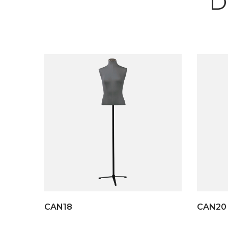
D
CAN18
CAN20