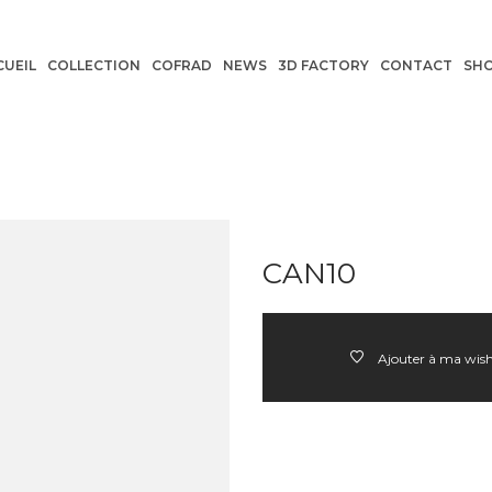
CUEIL
COLLECTION
COFRAD
NEWS
3D FACTORY
CONTACT
SH
CAN10
Ajouter à ma wish