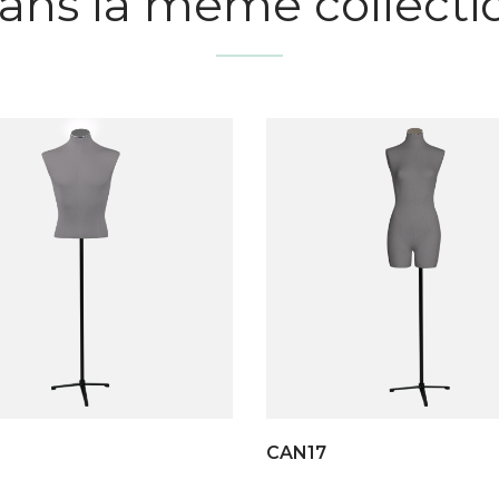
ans la même collecti
CAN17