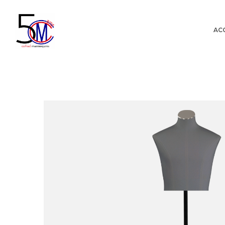
AC
Cofrad