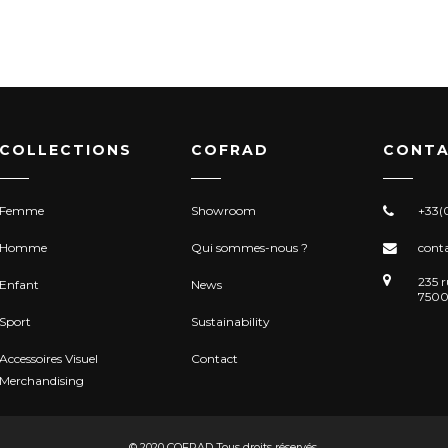
COLLECTIONS
COFRAD
CONTA
Femme
Showroom
+33(0
Homme
Qui sommes-nous ?
cont
235 r
Enfant
News
7500
Sport
Sustainability
Accessoires Visuel
Contact
Merchandising
© 2020 COFRAD Tous droits réservés.