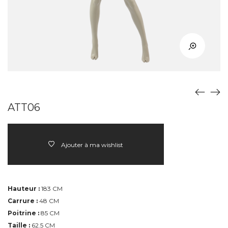
ATT06
Ajouter à ma wishlist
Hauteur :
183 CM
Carrure :
48 CM
Poitrine :
85 CM
Taille :
62.5 CM