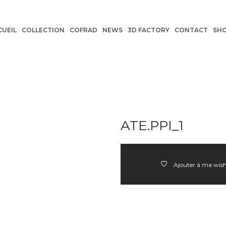
CUEIL
COLLECTION
COFRAD
NEWS
3D FACTORY
CONTACT
SH
ATE.PPI_1
Ajouter à ma wish