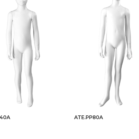
P40A
ATE.PP80A