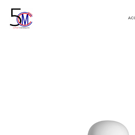
AC
Cofrad