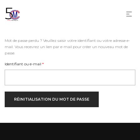
Mot de passe perdu ? Veuillez saisir votre identifiant ou votre adresse e-
mail. Vous recevrez un lien par e-mail pour créer un nouveau mot de
passe.
Obligatoire
Identifiant ou e-mail
*
RÉINITIALISATION DU MOT DE PASSE