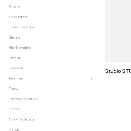
Bustes
Characters
Drive Trendline
Eleven
Elle Trendline
Enfant
Eyewear
Studio ST
Femme
Forest
Forma Collection
Frame
Glow Collection
Hands