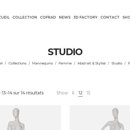
CUEIL
COLLECTION
COFRAD
NEWS
3D FACTORY
CONTACT
SH
STUDIO
il
Collections
Mannequins
Femme
Abstrait & Stylisé
Studio
P
/
/
/
/
/
/
 13–14 sur 14 résultats
Show
6
12
15