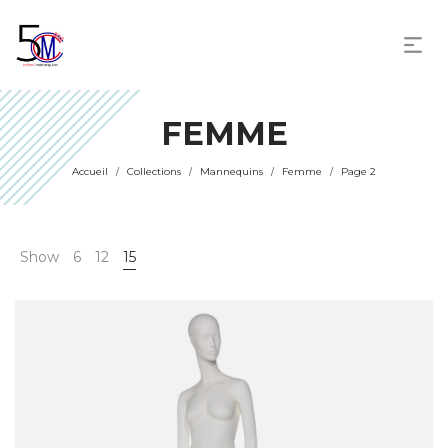
FEMME
Accueil
Collections
Mannequins
Femme
Page 2
/
/
/
/
Show
6
12
15