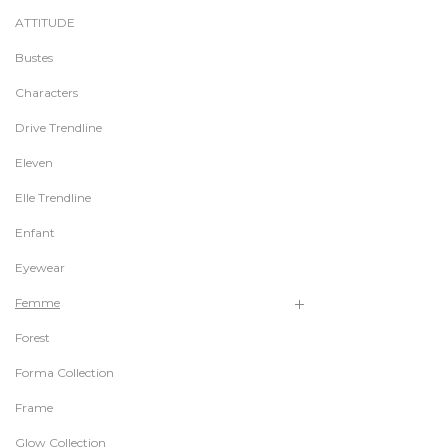
ATTITUDE
Bustes
Characters
Drive Trendline
Eleven
Elle Trendline
Enfant
Eyewear
Femme
Forest
Forma Collection
Frame
Glow Collection