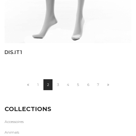
DIS.IT1
1
2
3
4
5
6
7
COLLECTIONS
Accessoires
Animals