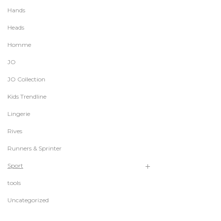
Hands
Heads
Homme
JO
JO Collection
Kids Trendline
Lingerie
Rives
Runners & Sprinter
Sport
tools
Uncategorized