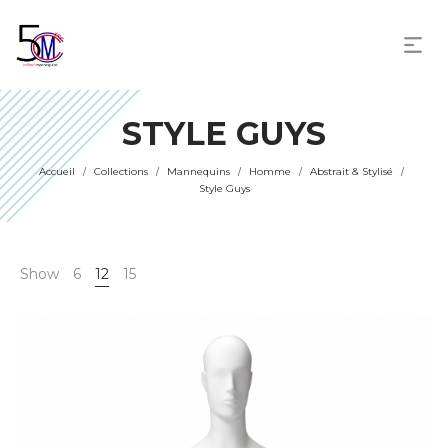
STYLE GUYS
Accueil
Collections
Mannequins
Homme
Abstrait & Stylisé
/
/
/
/
/
Style Guys
Show
6
12
15